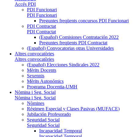
Accés PDI
PDI Funcionari
PDI Funcionari
Preguntes freqüents concursos PDI Funcionari
PDI Contractat
PDI Contractat
(Español) Comisiones Contratación 2022
Preguntes freqüents PDI Contractat
(Español) Convocatorias otras Universidades
Altres convocatòries
Altres convocatòries
(Español) Elecciones Sindicales 2022
Mèrits Docents
Sexennis
Mèrits Autonómics
Programa Docentia-UMH
Nòmina i Seg. Social
Nòmina i Seg. Social
Nòmines
Régimen Especial y Clases Pasivas (MUFACE)
Jubilación Profesorado
Seguridad Social
Seguridad Social
Incapacidad Temporal
Incapacidad Temporal