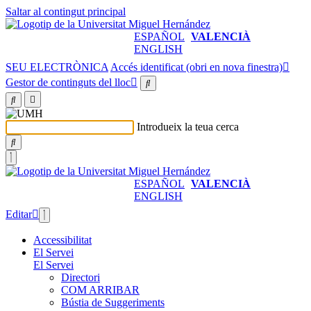
Saltar al contingut principal
ESPAÑOL
VALENCIÀ
ENGLISH
SEU ELECTRÒNICA
Accés identificat (obri en nova finestra)
Gestor de continguts del lloc
Introdueix la teua cerca
ESPAÑOL
VALENCIÀ
ENGLISH
Editar
Accessibilitat
El Servei
El Servei
Directori
COM ARRIBAR
Bústia de Suggeriments