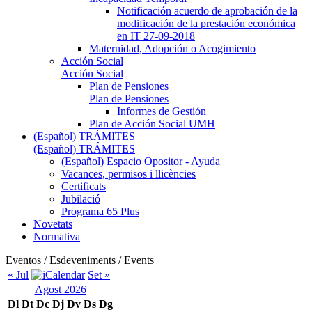
Notificación acuerdo de aprobación de la
modificación de la prestación económica
en IT 27-09-2018
Maternidad, Adopción o Acogimiento
Acción Social
Acción Social
Plan de Pensiones
Plan de Pensiones
Informes de Gestión
Plan de Acción Social UMH
(Español) TRÁMITES
(Español) TRÁMITES
(Español) Espacio Opositor - Ayuda
Vacances, permisos i llicències
Certificats
Jubilació
Programa 65 Plus
Novetats
Normativa
Eventos / Esdeveniments / Events
« Jul
Set »
Agost 2026
Dl
Dt
Dc
Dj
Dv
Ds
Dg