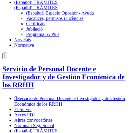
(Español) TRÁMITES
(Español) TRÁMITES
(Español) Espacio Opositor - Ayuda
Vacances, permisos i llicències
Certificats
Jubilació
Programa 65 Plus
Novetats
Normativa
Servicio de Personal Docente e
Investigador y de Gestión Económica de
los RRHH
Servicio de Personal Docente e Investigador y de Gestión
Económica de los RRHH
El Servei
Accés PDI
Altres convocatòries
Nòmina i Seg. Social
(Español) TRÁMITES