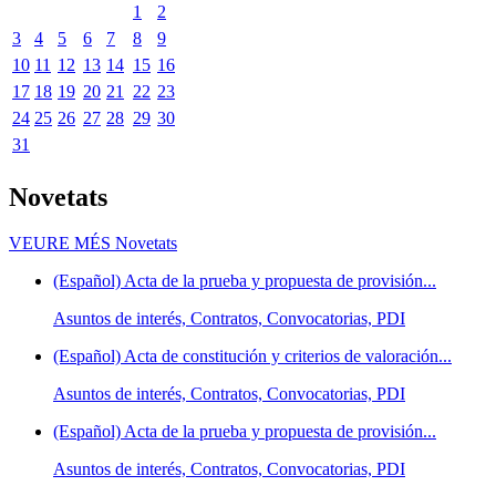
1
2
3
4
5
6
7
8
9
10
11
12
13
14
15
16
17
18
19
20
21
22
23
24
25
26
27
28
29
30
31
Novetats
VEURE MÉS
Novetats
(Español) Acta de la prueba y propuesta de provisión...
Asuntos de interés, Contratos, Convocatorias, PDI
(Español) Acta de constitución y criterios de valoración...
Asuntos de interés, Contratos, Convocatorias, PDI
(Español) Acta de la prueba y propuesta de provisión...
Asuntos de interés, Contratos, Convocatorias, PDI