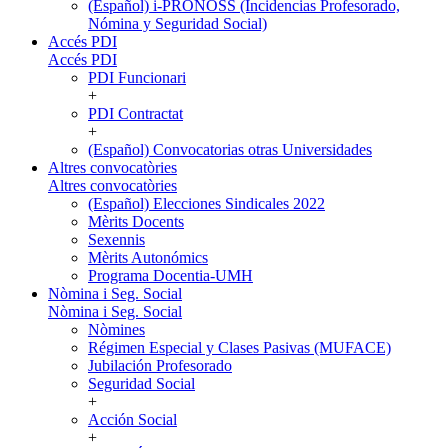
(Español) i-PRONOSS (Incidencias Profesorado,
Nómina y Seguridad Social)
Accés PDI
Accés PDI
PDI Funcionari
+
PDI Contractat
+
(Español) Convocatorias otras Universidades
Altres convocatòries
Altres convocatòries
(Español) Elecciones Sindicales 2022
Mèrits Docents
Sexennis
Mèrits Autonómics
Programa Docentia-UMH
Nòmina i Seg. Social
Nòmina i Seg. Social
Nòmines
Régimen Especial y Clases Pasivas (MUFACE)
Jubilación Profesorado
Seguridad Social
+
Acción Social
+