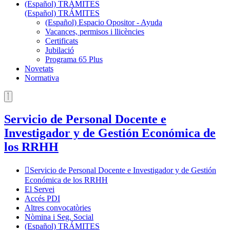
(Español) TRÁMITES
(Español) TRÁMITES
(Español) Espacio Opositor - Ayuda
Vacances, permisos i llicències
Certificats
Jubilació
Programa 65 Plus
Novetats
Normativa
Servicio de Personal Docente e
Investigador y de Gestión Económica de
los RRHH
Servicio de Personal Docente e Investigador y de Gestión
Económica de los RRHH
El Servei
Accés PDI
Altres convocatòries
Nòmina i Seg. Social
(Español) TRÁMITES