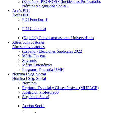
(Español) i-PRONOSS (Incidencias Profesorado,
Nómina y Seguridad Social)
Accés PDI
Accés PDI
PDI Funcionari
+
PDI Contractat
+
(Español) Convocatorias otras Universidades
Altres convocatòries
Altres convocatòries
(Español) Elecciones Sindicales 2022
Mèrits Docents
Sexennis
Mèrits Autonómics
Programa Docentia-UMH
Nòmina i Seg. Social
Nòmina i Seg. Social
Nòmines
Régimen Especial y Clases Pasivas (MUFACE)
Jubilación Profesorado
Seguridad Social
+
Acción Social
+