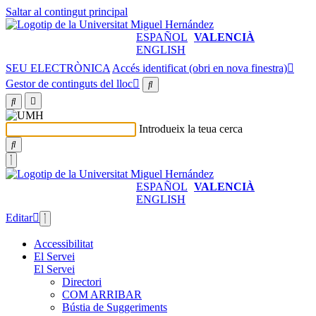
Saltar al contingut principal
ESPAÑOL
VALENCIÀ
ENGLISH
SEU ELECTRÒNICA
Accés identificat (obri en nova finestra)
Gestor de continguts del lloc
Introdueix la teua cerca
ESPAÑOL
VALENCIÀ
ENGLISH
Editar
Accessibilitat
El Servei
El Servei
Directori
COM ARRIBAR
Bústia de Suggeriments