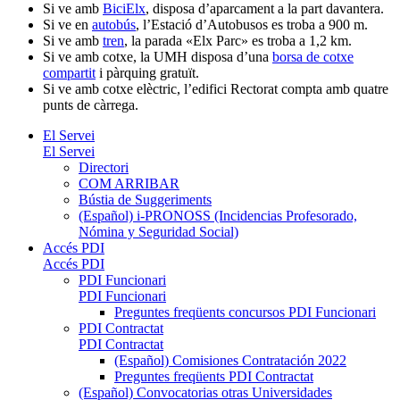
Si ve amb
BiciElx
, disposa d’aparcament a la part davantera.
Si ve en
autobús
, l’Estació d’Autobusos es troba a 900 m.
Si ve amb
tren
, la parada «Elx Parc» es troba a 1,2 km.
Si ve amb cotxe, la UMH disposa d’una
borsa de cotxe
compartit
i pàrquing gratuït.
Si ve amb cotxe elèctric, l’edifici Rectorat compta amb quatre
punts de càrrega.
El Servei
El Servei
Directori
COM ARRIBAR
Bústia de Suggeriments
(Español) i-PRONOSS (Incidencias Profesorado,
Nómina y Seguridad Social)
Accés PDI
Accés PDI
PDI Funcionari
PDI Funcionari
Preguntes freqüents concursos PDI Funcionari
PDI Contractat
PDI Contractat
(Español) Comisiones Contratación 2022
Preguntes freqüents PDI Contractat
(Español) Convocatorias otras Universidades