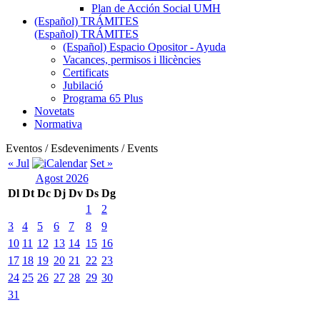
Plan de Acción Social UMH
(Español) TRÁMITES
(Español) TRÁMITES
(Español) Espacio Opositor - Ayuda
Vacances, permisos i llicències
Certificats
Jubilació
Programa 65 Plus
Novetats
Normativa
Eventos / Esdeveniments / Events
« Jul
Set »
Agost 2026
Dl
Dt
Dc
Dj
Dv
Ds
Dg
1
2
3
4
5
6
7
8
9
10
11
12
13
14
15
16
17
18
19
20
21
22
23
24
25
26
27
28
29
30
31