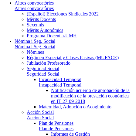
Altres convocatòries
Altres convocatòries
(Español) Elecciones Sindicales 2022
Mèrits Docents
Sexennis
Mèrits Autonómics
Programa Docentia-UMH
Nòmina i Seg. Social
Nòmina i Seg. Social
Nòmines
Régimen Especial y Clases Pasivas (MUFACE)
Jubilación Profesorado
Seguridad Social
Seguridad Social
Incapacidad Temporal
Incapacidad Temporal
Notificación acuerdo de aprobación de la
modificación de la prestación económica
en IT 27-09-2018
Maternidad, Adopción o Acogimiento
Acción Social
Acción Social
Plan de Pensiones
Plan de Pensiones
Informes de Gestión