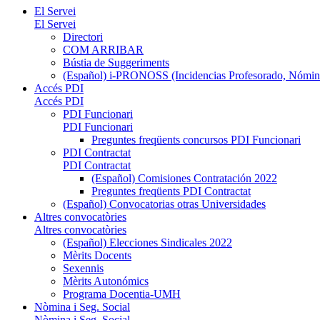
El Servei
El Servei
Directori
COM ARRIBAR
Bústia de Suggeriments
(Español) i-PRONOSS (Incidencias Profesorado, Nómina
Accés PDI
Accés PDI
PDI Funcionari
PDI Funcionari
Preguntes freqüents concursos PDI Funcionari
PDI Contractat
PDI Contractat
(Español) Comisiones Contratación 2022
Preguntes freqüents PDI Contractat
(Español) Convocatorias otras Universidades
Altres convocatòries
Altres convocatòries
(Español) Elecciones Sindicales 2022
Mèrits Docents
Sexennis
Mèrits Autonómics
Programa Docentia-UMH
Nòmina i Seg. Social
Nòmina i Seg. Social