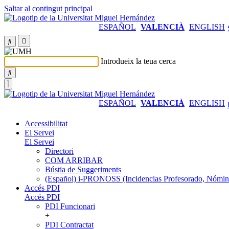
Saltar al contingut principal
ESPAÑOL
VALENCIÀ
ENGLISH
Introdueix la teua cerca
ESPAÑOL
VALENCIÀ
ENGLISH
Accessibilitat
El Servei
El Servei
Directori
COM ARRIBAR
Bústia de Suggeriments
(Español) i-PRONOSS (Incidencias Profesorado, Nómina
Accés PDI
Accés PDI
PDI Funcionari
+
PDI Contractat