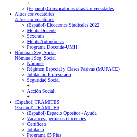
+
(Español) Convocatorias otras Universidades
Altres convocatòries
Altres convocatòries
(Español) Elecciones Sindicales 2022
Mèrits Docents
Sexennis
Mèrits Autonómics
Programa Docentia-UMH
Nòmina i Seg. Social
Nòmina i Seg. Social
Nòmines
Régimen Especial y Clases Pasivas (MUFACE)
Jubilación Profesorado
Seguridad Social
+
Acción Social
+
(Español) TRÁMITES
(Español) TRÁMITES
(Español) Espacio Opositor - Ayuda
Vacances, permisos i llicències
Certificats
Jubilació
Programa 65 Plus