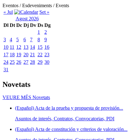
Eventos / Esdeveniments / Events
« Jul
Set »
Agost 2026
Dl
Dt
Dc
Dj
Dv
Ds
Dg
1
2
3
4
5
6
7
8
9
10
11
12
13
14
15
16
17
18
19
20
21
22
23
24
25
26
27
28
29
30
31
Novetats
VEURE MÉS
Novetats
(Español) Acta de la prueba y propuesta de provisión...
Asuntos de interés, Contratos, Convocatorias, PDI
(Español) Acta de constitución y criterios de valoración...
Asuntos de interés, Contratos, Convocatorias, PDI