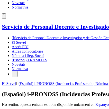
Novetats
Normativa
Servicio de Personal Docente e Investiga
Servicio de Personal Docente e Investigador y de Gestión 
El Servei
Accés PDI
Altres convocatòries
Nòmina i Seg. Social
(Español) TRÁMITES
Novetats
Normativa
El Servei
(Español) i-PRONOSS (Incidencias Profesorado, Nómina y
(Español) i-PRONOSS (Incidencias Profeso
Ho sentim, aquesta entrada es troba disponible únicament en
Espanyo