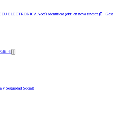
SEU ELECTRÒNICA
Accés identificat (obri en nova finestra)
Gest
Editar
 y Seguridad Social)