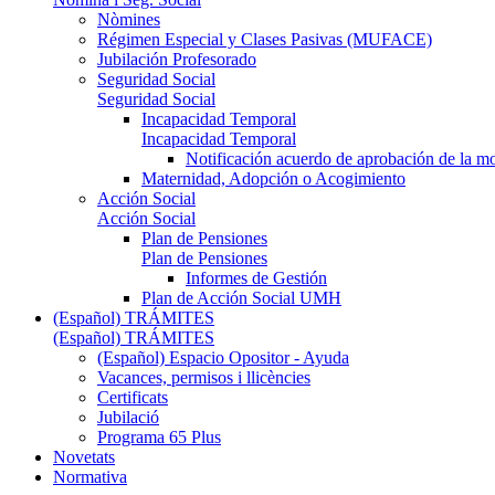
Nòmines
Régimen Especial y Clases Pasivas (MUFACE)
Jubilación Profesorado
Seguridad Social
Seguridad Social
Incapacidad Temporal
Incapacidad Temporal
Notificación acuerdo de aprobación de la m
Maternidad, Adopción o Acogimiento
Acción Social
Acción Social
Plan de Pensiones
Plan de Pensiones
Informes de Gestión
Plan de Acción Social UMH
(Español) TRÁMITES
(Español) TRÁMITES
(Español) Espacio Opositor - Ayuda
Vacances, permisos i llicències
Certificats
Jubilació
Programa 65 Plus
Novetats
Normativa