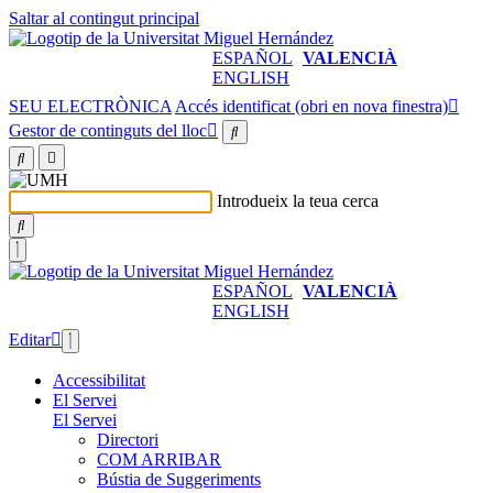
Saltar al contingut principal
ESPAÑOL
VALENCIÀ
ENGLISH
SEU ELECTRÒNICA
Accés identificat (obri en nova finestra)
Gestor de continguts del lloc
Introdueix la teua cerca
ESPAÑOL
VALENCIÀ
ENGLISH
Editar
Accessibilitat
El Servei
El Servei
Directori
COM ARRIBAR
Bústia de Suggeriments