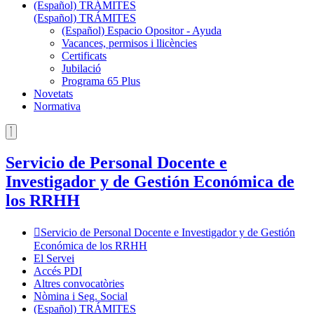
(Español) TRÁMITES
(Español) TRÁMITES
(Español) Espacio Opositor - Ayuda
Vacances, permisos i llicències
Certificats
Jubilació
Programa 65 Plus
Novetats
Normativa
Servicio de Personal Docente e
Investigador y de Gestión Económica de
los RRHH
Servicio de Personal Docente e Investigador y de Gestión
Económica de los RRHH
El Servei
Accés PDI
Altres convocatòries
Nòmina i Seg. Social
(Español) TRÁMITES