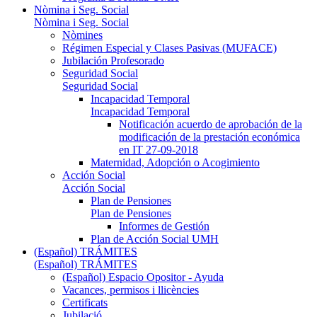
Nòmina i Seg. Social
Nòmina i Seg. Social
Nòmines
Régimen Especial y Clases Pasivas (MUFACE)
Jubilación Profesorado
Seguridad Social
Seguridad Social
Incapacidad Temporal
Incapacidad Temporal
Notificación acuerdo de aprobación de la
modificación de la prestación económica
en IT 27-09-2018
Maternidad, Adopción o Acogimiento
Acción Social
Acción Social
Plan de Pensiones
Plan de Pensiones
Informes de Gestión
Plan de Acción Social UMH
(Español) TRÁMITES
(Español) TRÁMITES
(Español) Espacio Opositor - Ayuda
Vacances, permisos i llicències
Certificats
Jubilació