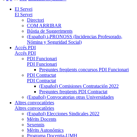
El Servei
El Servei
Directori
COM ARRIBAR
Bústia de Suggeriments
(Español) i-PRONOSS (Incidencias Profesorado,
Nómina y Seguridad Social)
Accés PDI
Accés PDI
PDI Funcionari
PDI Funcionari
Preguntes freqüents concursos PDI Funcionari
PDI Contractat
PDI Contractat
(Español) Comisiones Contratación 2022
Preguntes freqüents PDI Contractat
(Español) Convocatorias otras Universidades
Altres convocatòries
Altres convocatòries
(Español) Elecciones Sindicales 2022
Mèrits Docents
Sexennis
Mèrits Autonómics
Programa Docentia-UMH