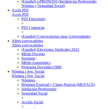
(Español) i-PRONOSS (Incidencias Profesorado,
Nómina y Seguridad Social)
Accés PDI
Accés PDI
PDI Funcionari
+
PDI Contractat
+
(Español) Convocatorias otras Universidades
Altres convocatòries
Altres convocatòries
(Español) Elecciones Sindicales 2022
Mèrits Docents
Sexennis
Mèrits Autonómics
Programa Docentia-UMH
Nòmina i Seg. Social
Nòmina i Seg. Social
Nòmines
Régimen Especial y Clases Pasivas (MUFACE)
Jubilación Profesorado
Seguridad Social
+
Acción Social
+