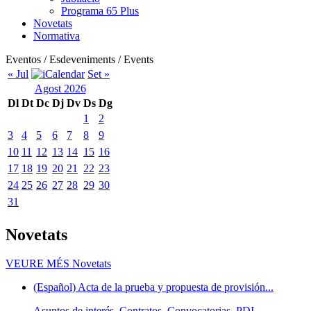
Programa 65 Plus
Novetats
Normativa
Eventos / Esdeveniments / Events
« Jul
Set »
Agost 2026
Dl
Dt
Dc
Dj
Dv
Ds
Dg
1
2
3
4
5
6
7
8
9
10
11
12
13
14
15
16
17
18
19
20
21
22
23
24
25
26
27
28
29
30
31
Novetats
VEURE MÉS
Novetats
(Español) Acta de la prueba y propuesta de provisión...
Asuntos de interés, Contratos, Convocatorias, PDI