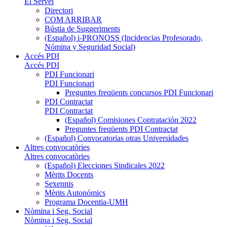
El Servei
Directori
COM ARRIBAR
Bústia de Suggeriments
(Español) i-PRONOSS (Incidencias Profesorado,
Nómina y Seguridad Social)
Accés PDI
Accés PDI
PDI Funcionari
PDI Funcionari
Preguntes freqüents concursos PDI Funcionari
PDI Contractat
PDI Contractat
(Español) Comisiones Contratación 2022
Preguntes freqüents PDI Contractat
(Español) Convocatorias otras Universidades
Altres convocatòries
Altres convocatòries
(Español) Elecciones Sindicales 2022
Mèrits Docents
Sexennis
Mèrits Autonómics
Programa Docentia-UMH
Nòmina i Seg. Social
Nòmina i Seg. Social