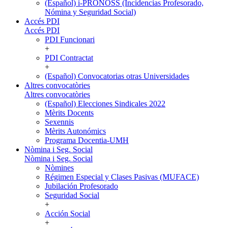
(Español) i-PRONOSS (Incidencias Profesorado,
Nómina y Seguridad Social)
Accés PDI
Accés PDI
PDI Funcionari
+
PDI Contractat
+
(Español) Convocatorias otras Universidades
Altres convocatòries
Altres convocatòries
(Español) Elecciones Sindicales 2022
Mèrits Docents
Sexennis
Mèrits Autonómics
Programa Docentia-UMH
Nòmina i Seg. Social
Nòmina i Seg. Social
Nòmines
Régimen Especial y Clases Pasivas (MUFACE)
Jubilación Profesorado
Seguridad Social
+
Acción Social
+