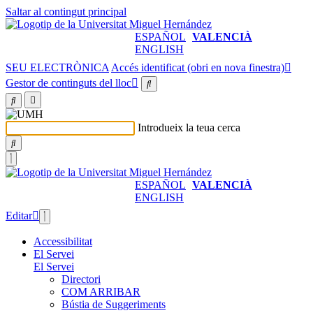
Saltar al contingut principal
ESPAÑOL
VALENCIÀ
ENGLISH
SEU ELECTRÒNICA
Accés identificat (obri en nova finestra)
Gestor de continguts del lloc
Introdueix la teua cerca
ESPAÑOL
VALENCIÀ
ENGLISH
Editar
Accessibilitat
El Servei
El Servei
Directori
COM ARRIBAR
Bústia de Suggeriments