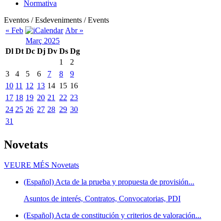
Normativa
Eventos / Esdeveniments / Events
« Feb
Abr »
Març 2025
Dl
Dt
Dc
Dj
Dv
Ds
Dg
1
2
3
4
5
6
7
8
9
10
11
12
13
14
15
16
17
18
19
20
21
22
23
24
25
26
27
28
29
30
31
Novetats
VEURE MÉS
Novetats
(Español) Acta de la prueba y propuesta de provisión...
Asuntos de interés, Contratos, Convocatorias, PDI
(Español) Acta de constitución y criterios de valoración...