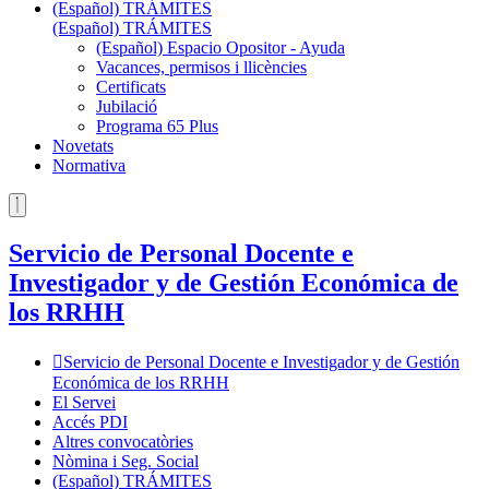
(Español) TRÁMITES
(Español) TRÁMITES
(Español) Espacio Opositor - Ayuda
Vacances, permisos i llicències
Certificats
Jubilació
Programa 65 Plus
Novetats
Normativa
Servicio de Personal Docente e
Investigador y de Gestión Económica de
los RRHH
Servicio de Personal Docente e Investigador y de Gestión
Económica de los RRHH
El Servei
Accés PDI
Altres convocatòries
Nòmina i Seg. Social
(Español) TRÁMITES