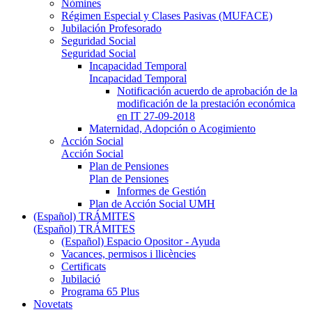
Nòmines
Régimen Especial y Clases Pasivas (MUFACE)
Jubilación Profesorado
Seguridad Social
Seguridad Social
Incapacidad Temporal
Incapacidad Temporal
Notificación acuerdo de aprobación de la
modificación de la prestación económica
en IT 27-09-2018
Maternidad, Adopción o Acogimiento
Acción Social
Acción Social
Plan de Pensiones
Plan de Pensiones
Informes de Gestión
Plan de Acción Social UMH
(Español) TRÁMITES
(Español) TRÁMITES
(Español) Espacio Opositor - Ayuda
Vacances, permisos i llicències
Certificats
Jubilació
Programa 65 Plus
Novetats