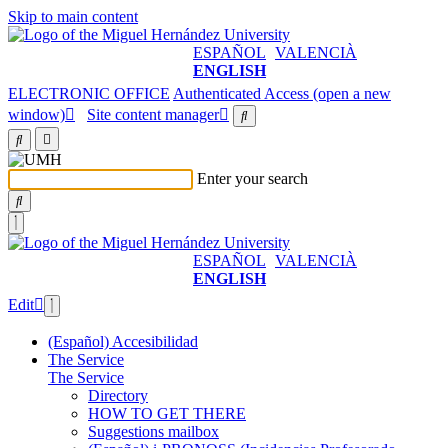
Skip to main content
ESPAÑOL
VALENCIÀ
ENGLISH
ELECTRONIC OFFICE
Authenticated Access (open a new
window)
Site content manager
Enter your search
ESPAÑOL
VALENCIÀ
ENGLISH
Edit
(Español) Accesibilidad
The Service
The Service
Directory
HOW TO GET THERE
Suggestions mailbox