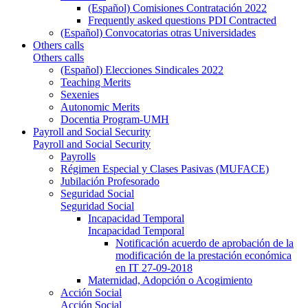
(Español) Comisiones Contratación 2022
Frequently asked questions PDI Contracted
(Español) Convocatorias otras Universidades
Others calls
Others calls
(Español) Elecciones Sindicales 2022
Teaching Merits
Sexenies
Autonomic Merits
Docentia Program-UMH
Payroll and Social Security
Payroll and Social Security
Payrolls
Régimen Especial y Clases Pasivas (MUFACE)
Jubilación Profesorado
Seguridad Social
Seguridad Social
Incapacidad Temporal
Incapacidad Temporal
Notificación acuerdo de aprobación de la
modificación de la prestación económica
en IT 27-09-2018
Maternidad, Adopción o Acogimiento
Acción Social
Acción Social