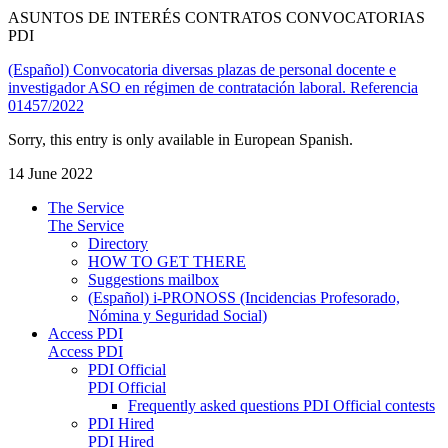
ASUNTOS DE INTERÉS CONTRATOS CONVOCATORIAS
PDI
(Español) Convocatoria diversas plazas de personal docente e
investigador ASO en régimen de contratación laboral. Referencia
01457/2022
Sorry, this entry is only available in European Spanish.
14 June 2022
The Service
The Service
Directory
HOW TO GET THERE
Suggestions mailbox
(Español) i-PRONOSS (Incidencias Profesorado,
Nómina y Seguridad Social)
Access PDI
Access PDI
PDI Official
PDI Official
Frequently asked questions PDI Official contests
PDI Hired
PDI Hired