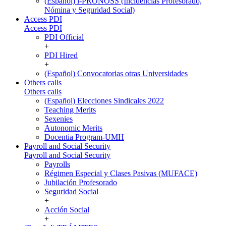
(Español) i-PRONOSS (Incidencias Profesorado,
Nómina y Seguridad Social)
Access PDI
Access PDI
PDI Official
+
PDI Hired
+
(Español) Convocatorias otras Universidades
Others calls
Others calls
(Español) Elecciones Sindicales 2022
Teaching Merits
Sexenies
Autonomic Merits
Docentia Program-UMH
Payroll and Social Security
Payroll and Social Security
Payrolls
Régimen Especial y Clases Pasivas (MUFACE)
Jubilación Profesorado
Seguridad Social
+
Acción Social
+