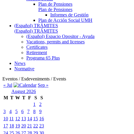
Plan de Pensiones
Plan de Pensiones
Informes de Gestión
Plan de Acción Social UMH
(Español) TRÁMITES
(Español) TRÁMITES
(Español) Espacio Opositor - Ayuda
Vacations, permits and licenses
Certificates
Retirement
Programa 65 Plus
News
Normative
Eventos / Esdeveniments / Events
« Jul
Sep »
August 2026
M
T
W
T
F
S
S
1
2
3
4
5
6
7
8
9
10
11
12
13
14
15
16
17
18
19
20
21
22
23
24
25
26
27
28
29
30