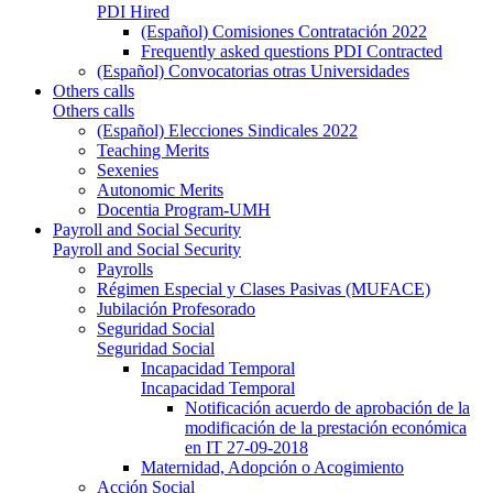
PDI Hired
(Español) Comisiones Contratación 2022
Frequently asked questions PDI Contracted
(Español) Convocatorias otras Universidades
Others calls
Others calls
(Español) Elecciones Sindicales 2022
Teaching Merits
Sexenies
Autonomic Merits
Docentia Program-UMH
Payroll and Social Security
Payroll and Social Security
Payrolls
Régimen Especial y Clases Pasivas (MUFACE)
Jubilación Profesorado
Seguridad Social
Seguridad Social
Incapacidad Temporal
Incapacidad Temporal
Notificación acuerdo de aprobación de la
modificación de la prestación económica
en IT 27-09-2018
Maternidad, Adopción o Acogimiento
Acción Social