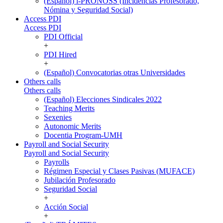
(Español) i-PRONOSS (Incidencias Profesorado,
Nómina y Seguridad Social)
Access PDI
Access PDI
PDI Official
+
PDI Hired
+
(Español) Convocatorias otras Universidades
Others calls
Others calls
(Español) Elecciones Sindicales 2022
Teaching Merits
Sexenies
Autonomic Merits
Docentia Program-UMH
Payroll and Social Security
Payroll and Social Security
Payrolls
Régimen Especial y Clases Pasivas (MUFACE)
Jubilación Profesorado
Seguridad Social
+
Acción Social
+