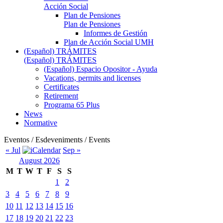
Acción Social
Plan de Pensiones
Plan de Pensiones
Informes de Gestión
Plan de Acción Social UMH
(Español) TRÁMITES
(Español) TRÁMITES
(Español) Espacio Opositor - Ayuda
Vacations, permits and licenses
Certificates
Retirement
Programa 65 Plus
News
Normative
Eventos / Esdeveniments / Events
« Jul
Sep »
August 2026
M
T
W
T
F
S
S
1
2
3
4
5
6
7
8
9
10
11
12
13
14
15
16
17
18
19
20
21
22
23