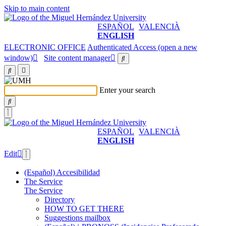
Skip to main content
ESPAÑOL
VALENCIÀ
ENGLISH
ELECTRONIC OFFICE
Authenticated Access (open a new
window)
Site content manager
Enter your search
ESPAÑOL
VALENCIÀ
ENGLISH
Edit
(Español) Accesibilidad
The Service
The Service
Directory
HOW TO GET THERE
Suggestions mailbox