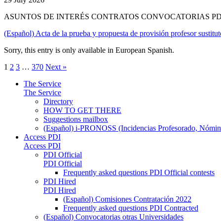
ASUNTOS DE INTERÉS CONTRATOS CONVOCATORIAS PD
(Español) Acta de la prueba y propuesta de provisión profesor sustit
Sorry, this entry is only available in European Spanish.
1
2
3
…
370
Next »
The Service
The Service
Directory
HOW TO GET THERE
Suggestions mailbox
(Español) i-PRONOSS (Incidencias Profesorado, Nómina
Access PDI
Access PDI
PDI Official
PDI Official
Frequently asked questions PDI Official contests
PDI Hired
PDI Hired
(Español) Comisiones Contratación 2022
Frequently asked questions PDI Contracted
(Español) Convocatorias otras Universidades