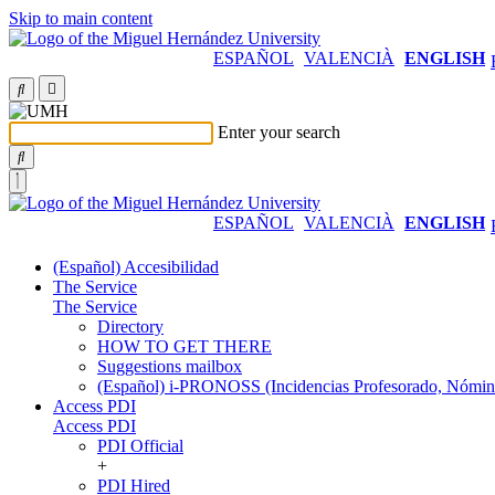
Skip to main content
ESPAÑOL
VALENCIÀ
ENGLISH
Enter your search
ESPAÑOL
VALENCIÀ
ENGLISH
(Español) Accesibilidad
The Service
The Service
Directory
HOW TO GET THERE
Suggestions mailbox
(Español) i-PRONOSS (Incidencias Profesorado, Nómina
Access PDI
Access PDI
PDI Official
+
PDI Hired