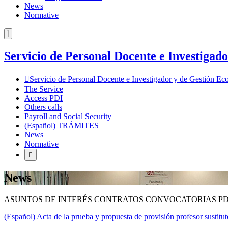
News
Normative
Servicio de Personal Docente e Investiga
Servicio de Personal Docente e Investigador y de Gestión 
The Service
Access PDI
Others calls
Payroll and Social Security
(Español) TRÁMITES
News
Normative
News
ASUNTOS DE INTERÉS CONTRATOS CONVOCATORIAS PD
(Español) Acta de la prueba y propuesta de provisión profesor susti