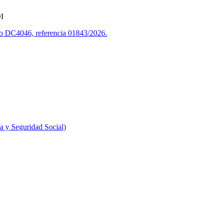
I
uto DC4046, referencia 01843/2026.
 y Seguridad Social)