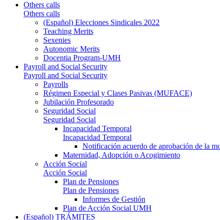
Others calls
Others calls
(Español) Elecciones Sindicales 2022
Teaching Merits
Sexenies
Autonomic Merits
Docentia Program-UMH
Payroll and Social Security
Payroll and Social Security
Payrolls
Régimen Especial y Clases Pasivas (MUFACE)
Jubilación Profesorado
Seguridad Social
Seguridad Social
Incapacidad Temporal
Incapacidad Temporal
Notificación acuerdo de aprobación de la m
Maternidad, Adopción o Acogimiento
Acción Social
Acción Social
Plan de Pensiones
Plan de Pensiones
Informes de Gestión
Plan de Acción Social UMH
(Español) TRÁMITES