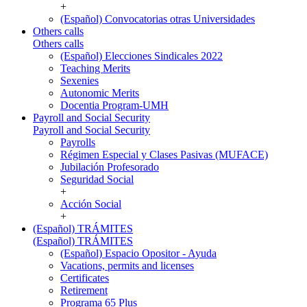
+
(Español) Convocatorias otras Universidades
Others calls
Others calls
(Español) Elecciones Sindicales 2022
Teaching Merits
Sexenies
Autonomic Merits
Docentia Program-UMH
Payroll and Social Security
Payroll and Social Security
Payrolls
Régimen Especial y Clases Pasivas (MUFACE)
Jubilación Profesorado
Seguridad Social
+
Acción Social
+
(Español) TRÁMITES
(Español) TRÁMITES
(Español) Espacio Opositor - Ayuda
Vacations, permits and licenses
Certificates
Retirement
Programa 65 Plus