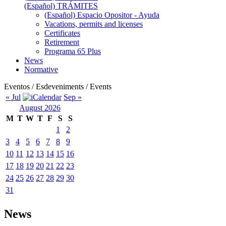
(Español) TRÁMITES
(Español) Espacio Opositor - Ayuda
Vacations, permits and licenses
Certificates
Retirement
Programa 65 Plus
News
Normative
Eventos / Esdeveniments / Events
« Jul
Sep »
August 2026
M
T
W
T
F
S
S
1
2
3
4
5
6
7
8
9
10
11
12
13
14
15
16
17
18
19
20
21
22
23
24
25
26
27
28
29
30
31
News