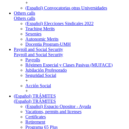
+
(Español) Convocatorias otras Universidades
Others calls
Others calls
(Español) Elecciones Sindicales 2022
Teaching Merits
Sexenies
Autonomic Merits
Docentia Program-UMH
Payroll and Social Security
Payroll and Social Security
Payrolls
Régimen Especial y Clases Pasivas (MUFACE)
Jubilación Profesorado
Seguridad Social
+
Acción Social
+
(Español) TRÁMITES
(Español) TRÁMITES
(Español) Espacio Opositor - Ayuda
Vacations, permits and licenses
Certificates
Retirement
Programa 65 Plus