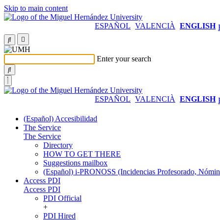
Skip to main content
ESPAÑOL
VALENCIÀ
ENGLISH
Enter your search
ESPAÑOL
VALENCIÀ
ENGLISH
(Español) Accesibilidad
The Service
The Service
Directory
HOW TO GET THERE
Suggestions mailbox
(Español) i-PRONOSS (Incidencias Profesorado, Nómina
Access PDI
Access PDI
PDI Official
+
PDI Hired