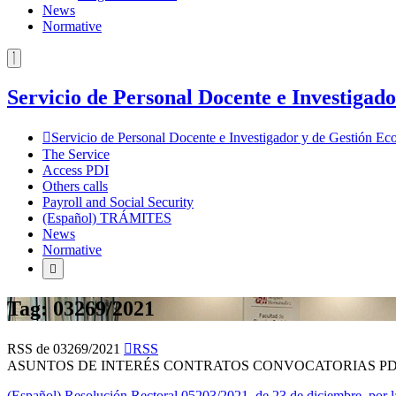
News
Normative
Servicio de Personal Docente e Investiga
Servicio de Personal Docente e Investigador y de Gestión 
The Service
Access PDI
Others calls
Payroll and Social Security
(Español) TRÁMITES
News
Normative
Tag: 03269/2021
RSS de 03269/2021
RSS
ASUNTOS DE INTERÉS CONTRATOS CONVOCATORIAS PD
(Español) Resolución Rectoral 05203/2021, de 23 de diciembre, por l