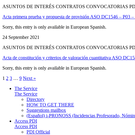
ASUNTOS DE INTERÉS CONTRATOS CONVOCATORIAS PD
Acta primera prueba y propuesta de provisión ASO DC1546 – P03 – H
Sorry, this entry is only available in European Spanish.
24 September 2021
ASUNTOS DE INTERÉS CONTRATOS CONVOCATORIAS PD
Acta de constitución y criterios de valoración cuantitativa ASO DC15
Sorry, this entry is only available in European Spanish.
1
2
3
…
9
Next »
The Service
The Service
Directory
HOW TO GET THERE
Suggestions mailbox
(Español) i-PRONOSS (Incidencias Profesorado, Nómina
Access PDI
Access PDI
PDI Official