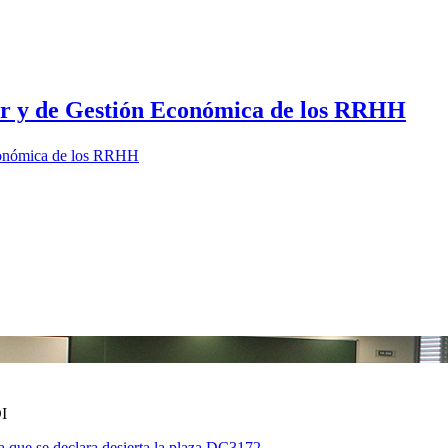
dor y de Gestión Económica de los RRHH
Económica de los RRHH
I
a que se declara desierta la plaza DC3172