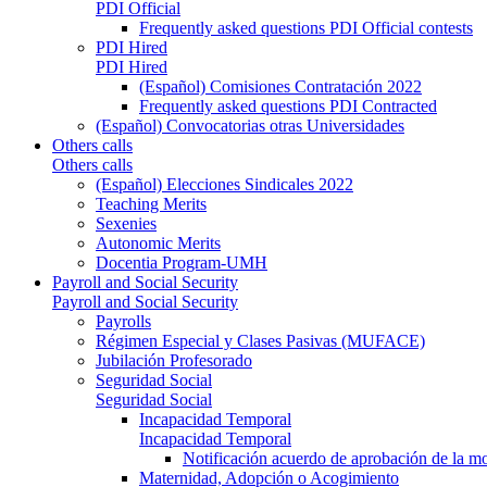
PDI Official
Frequently asked questions PDI Official contests
PDI Hired
PDI Hired
(Español) Comisiones Contratación 2022
Frequently asked questions PDI Contracted
(Español) Convocatorias otras Universidades
Others calls
Others calls
(Español) Elecciones Sindicales 2022
Teaching Merits
Sexenies
Autonomic Merits
Docentia Program-UMH
Payroll and Social Security
Payroll and Social Security
Payrolls
Régimen Especial y Clases Pasivas (MUFACE)
Jubilación Profesorado
Seguridad Social
Seguridad Social
Incapacidad Temporal
Incapacidad Temporal
Notificación acuerdo de aprobación de la m
Maternidad, Adopción o Acogimiento