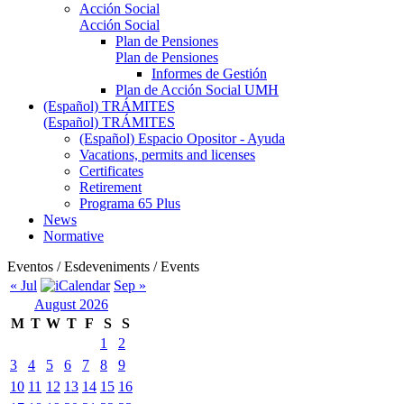
Acción Social
Acción Social
Plan de Pensiones
Plan de Pensiones
Informes de Gestión
Plan de Acción Social UMH
(Español) TRÁMITES
(Español) TRÁMITES
(Español) Espacio Opositor - Ayuda
Vacations, permits and licenses
Certificates
Retirement
Programa 65 Plus
News
Normative
Eventos / Esdeveniments / Events
« Jul
Sep »
August 2026
M
T
W
T
F
S
S
1
2
3
4
5
6
7
8
9
10
11
12
13
14
15
16