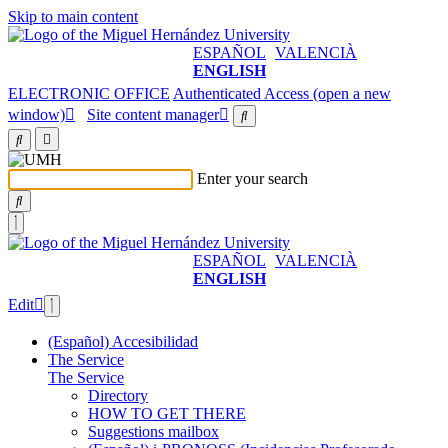
Skip to main content
ESPAÑOL
VALENCIÀ
ENGLISH
ELECTRONIC OFFICE
Authenticated Access (open a new
window)
Site content manager
Enter your search
ESPAÑOL
VALENCIÀ
ENGLISH
Edit
(Español) Accesibilidad
The Service
The Service
Directory
HOW TO GET THERE
Suggestions mailbox