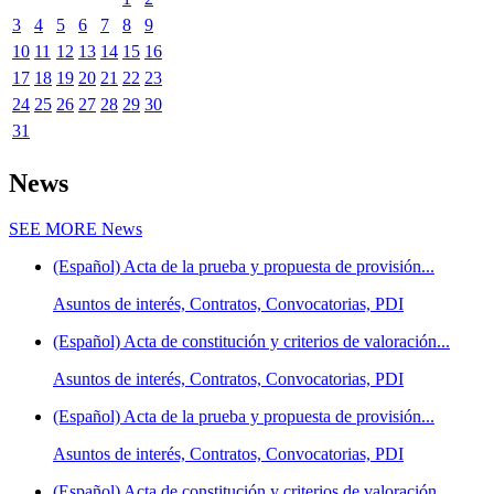
3
4
5
6
7
8
9
10
11
12
13
14
15
16
17
18
19
20
21
22
23
24
25
26
27
28
29
30
31
News
SEE MORE
News
(Español) Acta de la prueba y propuesta de provisión...
Asuntos de interés, Contratos, Convocatorias, PDI
(Español) Acta de constitución y criterios de valoración...
Asuntos de interés, Contratos, Convocatorias, PDI
(Español) Acta de la prueba y propuesta de provisión...
Asuntos de interés, Contratos, Convocatorias, PDI
(Español) Acta de constitución y criterios de valoración...