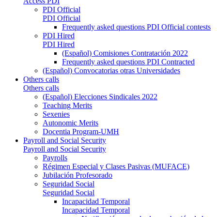
Access PDI
PDI Official
PDI Official
Frequently asked questions PDI Official contests
PDI Hired
PDI Hired
(Español) Comisiones Contratación 2022
Frequently asked questions PDI Contracted
(Español) Convocatorias otras Universidades
Others calls
Others calls
(Español) Elecciones Sindicales 2022
Teaching Merits
Sexenies
Autonomic Merits
Docentia Program-UMH
Payroll and Social Security
Payroll and Social Security
Payrolls
Régimen Especial y Clases Pasivas (MUFACE)
Jubilación Profesorado
Seguridad Social
Seguridad Social
Incapacidad Temporal
Incapacidad Temporal