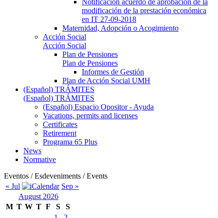
Notificación acuerdo de aprobación de la
modificación de la prestación económica
en IT 27-09-2018
Maternidad, Adopción o Acogimiento
Acción Social
Acción Social
Plan de Pensiones
Plan de Pensiones
Informes de Gestión
Plan de Acción Social UMH
(Español) TRÁMITES
(Español) TRÁMITES
(Español) Espacio Opositor - Ayuda
Vacations, permits and licenses
Certificates
Retirement
Programa 65 Plus
News
Normative
Eventos / Esdeveniments / Events
« Jul
Sep »
August 2026
M
T
W
T
F
S
S
1
2