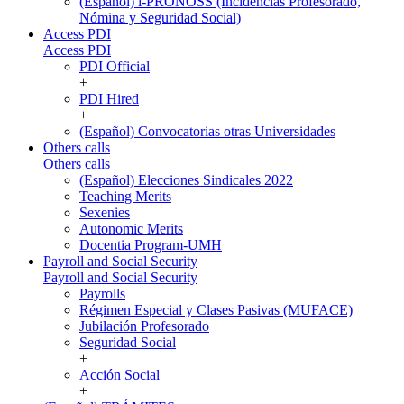
(Español) i-PRONOSS (Incidencias Profesorado,
Nómina y Seguridad Social)
Access PDI
Access PDI
PDI Official
+
PDI Hired
+
(Español) Convocatorias otras Universidades
Others calls
Others calls
(Español) Elecciones Sindicales 2022
Teaching Merits
Sexenies
Autonomic Merits
Docentia Program-UMH
Payroll and Social Security
Payroll and Social Security
Payrolls
Régimen Especial y Clases Pasivas (MUFACE)
Jubilación Profesorado
Seguridad Social
+
Acción Social
+