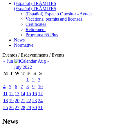
(Español) TRÁMITES
(Español) TRÁMITES
(Español) Espacio Opositor - Ayuda
Vacations, permits and licenses
Certificates
Retirement
Programa 65 Plus
News
Normative
Eventos / Esdeveniments / Events
« Jun
Aug »
July 2022
M
T
W
T
F
S
S
1
2
3
4
5
6
7
8
9
10
11
12
13
14
15
16
17
18
19
20
21
22
23
24
25
26
27
28
29
30
31
News