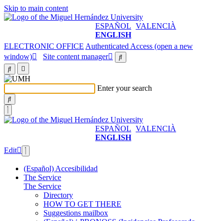
Skip to main content
ESPAÑOL
VALENCIÀ
ENGLISH
ELECTRONIC OFFICE
Authenticated Access (open a new
window)
Site content manager
Enter your search
ESPAÑOL
VALENCIÀ
ENGLISH
Edit
(Español) Accesibilidad
The Service
The Service
Directory
HOW TO GET THERE
Suggestions mailbox