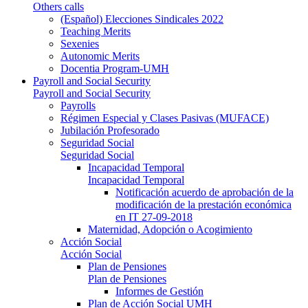
Others calls
(Español) Elecciones Sindicales 2022
Teaching Merits
Sexenies
Autonomic Merits
Docentia Program-UMH
Payroll and Social Security
Payroll and Social Security
Payrolls
Régimen Especial y Clases Pasivas (MUFACE)
Jubilación Profesorado
Seguridad Social
Seguridad Social
Incapacidad Temporal
Incapacidad Temporal
Notificación acuerdo de aprobación de la
modificación de la prestación económica
en IT 27-09-2018
Maternidad, Adopción o Acogimiento
Acción Social
Acción Social
Plan de Pensiones
Plan de Pensiones
Informes de Gestión
Plan de Acción Social UMH