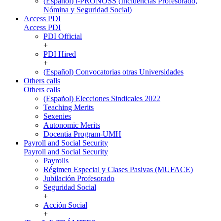
(Español) i-PRONOSS (Incidencias Profesorado,
Nómina y Seguridad Social)
Access PDI
Access PDI
PDI Official
+
PDI Hired
+
(Español) Convocatorias otras Universidades
Others calls
Others calls
(Español) Elecciones Sindicales 2022
Teaching Merits
Sexenies
Autonomic Merits
Docentia Program-UMH
Payroll and Social Security
Payroll and Social Security
Payrolls
Régimen Especial y Clases Pasivas (MUFACE)
Jubilación Profesorado
Seguridad Social
+
Acción Social
+