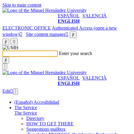
Skip to main content
ESPAÑOL
VALENCIÀ
ENGLISH
ELECTRONIC OFFICE
Authenticated Access (open a new
window)
Site content manager
Enter your search
ESPAÑOL
VALENCIÀ
ENGLISH
Edit
(Español) Accesibilidad
The Service
The Service
Directory
HOW TO GET THERE
Suggestions mailbox