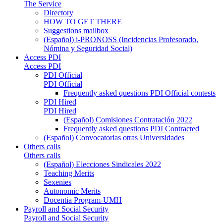
The Service
Directory
HOW TO GET THERE
Suggestions mailbox
(Español) i-PRONOSS (Incidencias Profesorado,
Nómina y Seguridad Social)
Access PDI
Access PDI
PDI Official
PDI Official
Frequently asked questions PDI Official contests
PDI Hired
PDI Hired
(Español) Comisiones Contratación 2022
Frequently asked questions PDI Contracted
(Español) Convocatorias otras Universidades
Others calls
Others calls
(Español) Elecciones Sindicales 2022
Teaching Merits
Sexenies
Autonomic Merits
Docentia Program-UMH
Payroll and Social Security
Payroll and Social Security