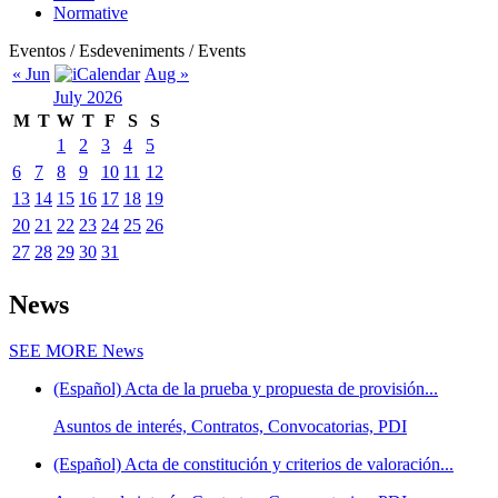
Normative
Eventos / Esdeveniments / Events
« Jun
Aug »
July 2026
M
T
W
T
F
S
S
1
2
3
4
5
6
7
8
9
10
11
12
13
14
15
16
17
18
19
20
21
22
23
24
25
26
27
28
29
30
31
News
SEE MORE
News
(Español) Acta de la prueba y propuesta de provisión...
Asuntos de interés, Contratos, Convocatorias, PDI
(Español) Acta de constitución y criterios de valoración...