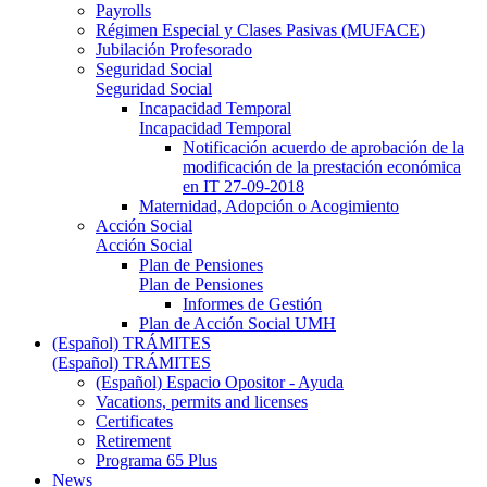
Payrolls
Régimen Especial y Clases Pasivas (MUFACE)
Jubilación Profesorado
Seguridad Social
Seguridad Social
Incapacidad Temporal
Incapacidad Temporal
Notificación acuerdo de aprobación de la
modificación de la prestación económica
en IT 27-09-2018
Maternidad, Adopción o Acogimiento
Acción Social
Acción Social
Plan de Pensiones
Plan de Pensiones
Informes de Gestión
Plan de Acción Social UMH
(Español) TRÁMITES
(Español) TRÁMITES
(Español) Espacio Opositor - Ayuda
Vacations, permits and licenses
Certificates
Retirement
Programa 65 Plus
News