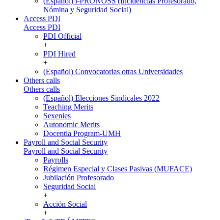
(Español) i-PRONOSS (Incidencias Profesorado,
Nómina y Seguridad Social)
Access PDI
Access PDI
PDI Official
+
PDI Hired
+
(Español) Convocatorias otras Universidades
Others calls
Others calls
(Español) Elecciones Sindicales 2022
Teaching Merits
Sexenies
Autonomic Merits
Docentia Program-UMH
Payroll and Social Security
Payroll and Social Security
Payrolls
Régimen Especial y Clases Pasivas (MUFACE)
Jubilación Profesorado
Seguridad Social
+
Acción Social
+