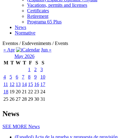
Vacations, permits and licenses
Certificates
Retirement
Programa 65 Plus
News
Normative
Eventos / Esdeveniments / Events
« Apr
Jun »
May 2026
M
T
W
T
F
S
S
1
2
3
4
5
6
7
8
9
10
11
12
13
14
15
16
17
18
19
20
21
22
23
24
25
26
27
28
29
30
31
News
SEE MORE
News
(Español) Acta de la prueba y propuesta de provisión...