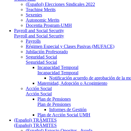
(Español) Elecciones Sindicales 2022
Teaching Merits
Sexenies
Autonomic Merits
Docentia Program-UMH
Payroll and Social Security
Payroll and Social Security
Payrolls
Régimen Especial y Clases Pasivas (MUFACE)
Jubilación Profesorado
Seguridad Social
Seguridad Social
Incapacidad Temporal
Incapacidad Temporal
Notificación acuerdo de aprobación de la m
Maternidad, Adopción o Acogimiento
Acción Social
Acción Social
Plan de Pensiones
Plan de Pensiones
Informes de Gestión
Plan de Acción Social UMH
(Español) TRÁMITES
(Español) TRÁMITES
(Español) Espacio Opositor - Ayuda