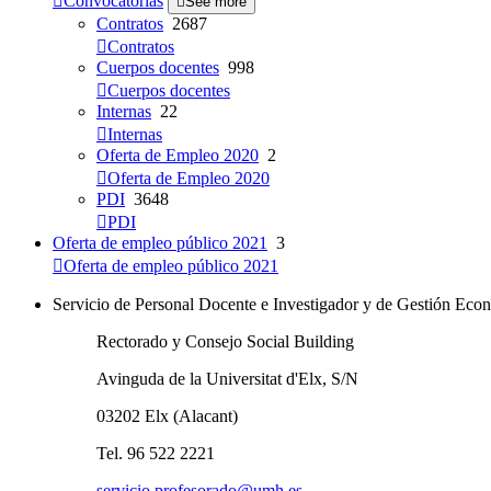
Convocatorias
See more
Contratos
2687
Contratos
Cuerpos docentes
998
Cuerpos docentes
Internas
22
Internas
Oferta de Empleo 2020
2
Oferta de Empleo 2020
PDI
3648
PDI
Oferta de empleo público 2021
3
Oferta de empleo público 2021
Servicio de Personal Docente e Investigador y de Gestión E
Rectorado y Consejo Social Building
Avinguda de la Universitat d'Elx, S/N
03202 Elx (Alacant)
Tel. 96 522 2221
servicio.profesorado@umh.es