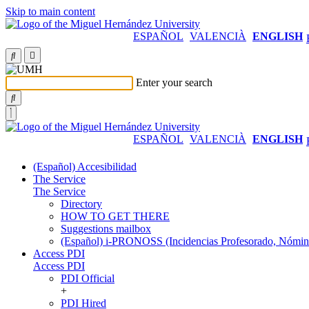
Skip to main content
ESPAÑOL
VALENCIÀ
ENGLISH
Enter your search
ESPAÑOL
VALENCIÀ
ENGLISH
(Español) Accesibilidad
The Service
The Service
Directory
HOW TO GET THERE
Suggestions mailbox
(Español) i-PRONOSS (Incidencias Profesorado, Nómina
Access PDI
Access PDI
PDI Official
+
PDI Hired