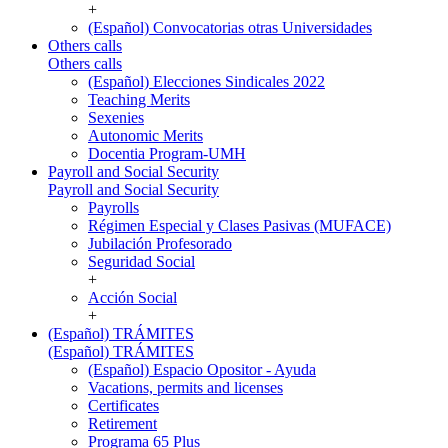
+
(Español) Convocatorias otras Universidades
Others calls
Others calls
(Español) Elecciones Sindicales 2022
Teaching Merits
Sexenies
Autonomic Merits
Docentia Program-UMH
Payroll and Social Security
Payroll and Social Security
Payrolls
Régimen Especial y Clases Pasivas (MUFACE)
Jubilación Profesorado
Seguridad Social
+
Acción Social
+
(Español) TRÁMITES
(Español) TRÁMITES
(Español) Espacio Opositor - Ayuda
Vacations, permits and licenses
Certificates
Retirement
Programa 65 Plus