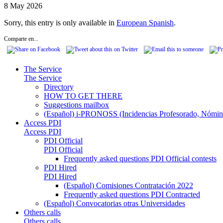
8 May 2026
Sorry, this entry is only available in
European Spanish
.
Comparte en...
The Service
The Service
Directory
HOW TO GET THERE
Suggestions mailbox
(Español) i-PRONOSS (Incidencias Profesorado, Nómina
Access PDI
Access PDI
PDI Official
PDI Official
Frequently asked questions PDI Official contests
PDI Hired
PDI Hired
(Español) Comisiones Contratación 2022
Frequently asked questions PDI Contracted
(Español) Convocatorias otras Universidades
Others calls
Others calls