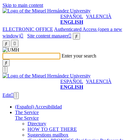
Skip to main content
ESPAÑOL
VALENCIÀ
ENGLISH
ELECTRONIC OFFICE
Authenticated Access (open a new
window)
Site content manager
Enter your search
ESPAÑOL
VALENCIÀ
ENGLISH
Edit
(Español) Accesibilidad
The Service
The Service
Directory
HOW TO GET THERE
Suggestions mailbox