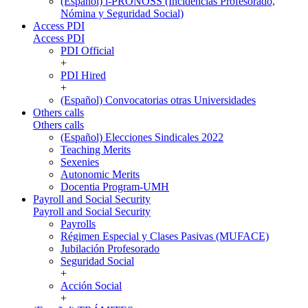
(Español) i-PRONOSS (Incidencias Profesorado,
Nómina y Seguridad Social)
Access PDI
Access PDI
PDI Official
+
PDI Hired
+
(Español) Convocatorias otras Universidades
Others calls
Others calls
(Español) Elecciones Sindicales 2022
Teaching Merits
Sexenies
Autonomic Merits
Docentia Program-UMH
Payroll and Social Security
Payroll and Social Security
Payrolls
Régimen Especial y Clases Pasivas (MUFACE)
Jubilación Profesorado
Seguridad Social
+
Acción Social
+