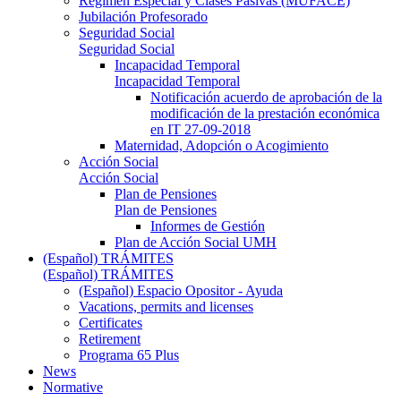
Régimen Especial y Clases Pasivas (MUFACE)
Jubilación Profesorado
Seguridad Social
Seguridad Social
Incapacidad Temporal
Incapacidad Temporal
Notificación acuerdo de aprobación de la
modificación de la prestación económica
en IT 27-09-2018
Maternidad, Adopción o Acogimiento
Acción Social
Acción Social
Plan de Pensiones
Plan de Pensiones
Informes de Gestión
Plan de Acción Social UMH
(Español) TRÁMITES
(Español) TRÁMITES
(Español) Espacio Opositor - Ayuda
Vacations, permits and licenses
Certificates
Retirement
Programa 65 Plus
News
Normative