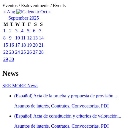
Eventos / Esdeveniments / Events
« Aug
Oct »
September 2025
M
T
W
T
F
S
S
1
2
3
4
5
6
7
8
9
10
11
12
13
14
15
16
17
18
19
20
21
22
23
24
25
26
27
28
29
30
News
SEE MORE
News
(Español) Acta de la prueba y propuesta de provisión...
Asuntos de interés, Contratos, Convocatorias, PDI
(Español) Acta de constitución y criterios de valoración...
Asuntos de interés, Contratos, Convocatorias, PDI