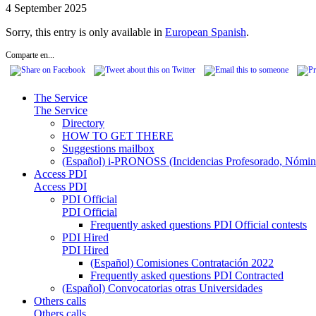
4 September 2025
Sorry, this entry is only available in
European Spanish
.
Comparte en...
The Service
The Service
Directory
HOW TO GET THERE
Suggestions mailbox
(Español) i-PRONOSS (Incidencias Profesorado, Nómina
Access PDI
Access PDI
PDI Official
PDI Official
Frequently asked questions PDI Official contests
PDI Hired
PDI Hired
(Español) Comisiones Contratación 2022
Frequently asked questions PDI Contracted
(Español) Convocatorias otras Universidades
Others calls
Others calls