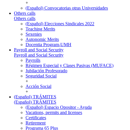
+
(Español) Convocatorias otras Universidades
Others calls
Others calls
(Español) Elecciones Sindicales 2022
Teaching Merits
Sexenies
Autonomic Merits
Docentia Program-UMH
Payroll and Social Security
Payroll and Social Security
Payrolls
Régimen Especial y Clases Pasivas (MUFACE)
Jubilación Profesorado
Seguridad Social
+
Acción Social
+
(Español) TRÁMITES
(Español) TRÁMITES
(Español) Espacio Opositor - Ayuda
Vacations, permits and licenses
Certificates
Retirement
Programa 65 Plus