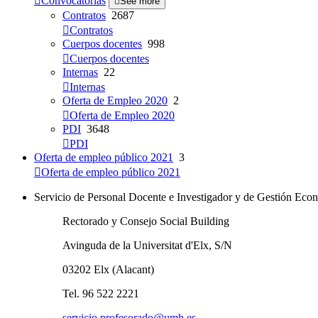
Convocatorias
See more
Contratos
2687
Contratos
Cuerpos docentes
998
Cuerpos docentes
Internas
22
Internas
Oferta de Empleo 2020
2
Oferta de Empleo 2020
PDI
3648
PDI
Oferta de empleo público 2021
3
Oferta de empleo público 2021
Servicio de Personal Docente e Investigador y de Gestión E
Rectorado y Consejo Social Building
Avinguda de la Universitat d'Elx, S/N
03202 Elx (Alacant)
Tel. 96 522 2221
servicio.profesorado@umh.es