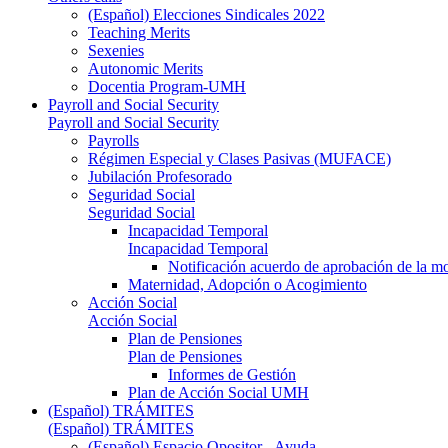
(Español) Elecciones Sindicales 2022
Teaching Merits
Sexenies
Autonomic Merits
Docentia Program-UMH
Payroll and Social Security
Payroll and Social Security
Payrolls
Régimen Especial y Clases Pasivas (MUFACE)
Jubilación Profesorado
Seguridad Social
Seguridad Social
Incapacidad Temporal
Incapacidad Temporal
Notificación acuerdo de aprobación de la m
Maternidad, Adopción o Acogimiento
Acción Social
Acción Social
Plan de Pensiones
Plan de Pensiones
Informes de Gestión
Plan de Acción Social UMH
(Español) TRÁMITES
(Español) TRÁMITES
(Español) Espacio Opositor - Ayuda