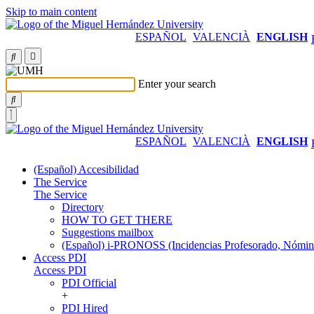
Skip to main content
ESPAÑOL
VALENCIÀ
ENGLISH
Enter your search
ESPAÑOL
VALENCIÀ
ENGLISH
(Español) Accesibilidad
The Service
The Service
Directory
HOW TO GET THERE
Suggestions mailbox
(Español) i-PRONOSS (Incidencias Profesorado, Nómina
Access PDI
Access PDI
PDI Official
+
PDI Hired