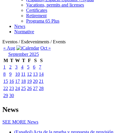
Vacations, permits and licenses
Certificates
Retirement
Programa 65 Plus
News
Normative
Eventos / Esdeveniments / Events
« Aug
Oct »
September 2025
M
T
W
T
F
S
S
1
2
3
4
5
6
7
8
9
10
11
12
13
14
15
16
17
18
19
20
21
22
23
24
25
26
27
28
29
30
News
SEE MORE
News
(Español) Acta de la prueba y propuesta de provisión...