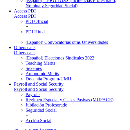
(Español) i-PRONOSS (Incidencias Profesorado,
Nómina y Seguridad Social)
Access PDI
Access PDI
PDI Official
+
PDI Hired
+
(Español) Convocatorias otras Universidades
Others calls
Others calls
(Español) Elecciones Sindicales 2022
Teaching Merits
Sexenies
Autonomic Merits
Docentia Program-UMH
Payroll and Social Security
Payroll and Social Security
Payrolls
Régimen Especial y Clases Pasivas (MUFACE)
Jubilación Profesorado
Seguridad Social
+
Acción Social
+