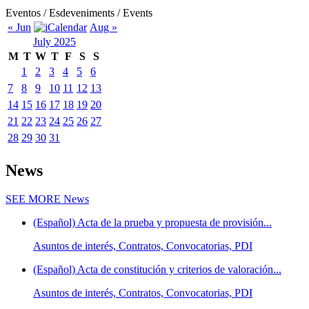
Eventos / Esdeveniments / Events
« Jun
Aug »
July 2025
M
T
W
T
F
S
S
1
2
3
4
5
6
7
8
9
10
11
12
13
14
15
16
17
18
19
20
21
22
23
24
25
26
27
28
29
30
31
News
SEE MORE
News
(Español) Acta de la prueba y propuesta de provisión...
Asuntos de interés, Contratos, Convocatorias, PDI
(Español) Acta de constitución y criterios de valoración...
Asuntos de interés, Contratos, Convocatorias, PDI