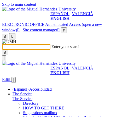
Skip to main content
ESPAÑOL
VALENCIÀ
ENGLISH
ELECTRONIC OFFICE
Authenticated Access (open a new
window)
Site content manager
Enter your search
ESPAÑOL
VALENCIÀ
ENGLISH
Edit
(Español) Accesibilidad
The Service
The Service
Directory
HOW TO GET THERE
Suggestions mailbox