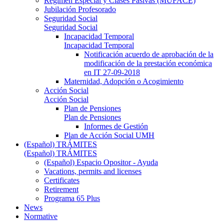
Régimen Especial y Clases Pasivas (MUFACE)
Jubilación Profesorado
Seguridad Social
Seguridad Social
Incapacidad Temporal
Incapacidad Temporal
Notificación acuerdo de aprobación de la
modificación de la prestación económica
en IT 27-09-2018
Maternidad, Adopción o Acogimiento
Acción Social
Acción Social
Plan de Pensiones
Plan de Pensiones
Informes de Gestión
Plan de Acción Social UMH
(Español) TRÁMITES
(Español) TRÁMITES
(Español) Espacio Opositor - Ayuda
Vacations, permits and licenses
Certificates
Retirement
Programa 65 Plus
News
Normative