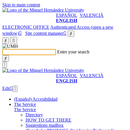
Skip to main content
ESPAÑOL
VALENCIÀ
ENGLISH
ELECTRONIC OFFICE
Authenticated Access (open a new
window)
Site content manager
Enter your search
ESPAÑOL
VALENCIÀ
ENGLISH
Edit
(Español) Accesibilidad
The Service
The Service
Directory
HOW TO GET THERE
Suggestions mailbox