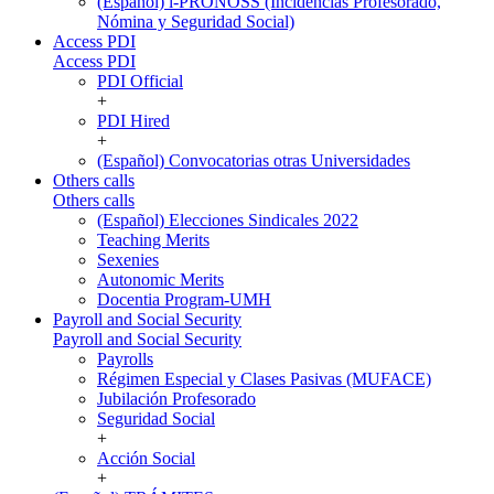
(Español) i-PRONOSS (Incidencias Profesorado,
Nómina y Seguridad Social)
Access PDI
Access PDI
PDI Official
+
PDI Hired
+
(Español) Convocatorias otras Universidades
Others calls
Others calls
(Español) Elecciones Sindicales 2022
Teaching Merits
Sexenies
Autonomic Merits
Docentia Program-UMH
Payroll and Social Security
Payroll and Social Security
Payrolls
Régimen Especial y Clases Pasivas (MUFACE)
Jubilación Profesorado
Seguridad Social
+
Acción Social
+