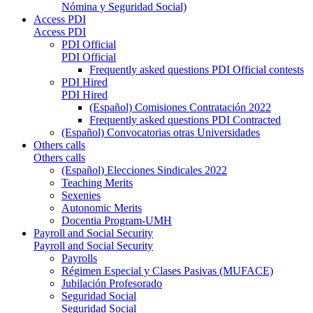
Nómina y Seguridad Social)
Access PDI
Access PDI
PDI Official
PDI Official
Frequently asked questions PDI Official contests
PDI Hired
PDI Hired
(Español) Comisiones Contratación 2022
Frequently asked questions PDI Contracted
(Español) Convocatorias otras Universidades
Others calls
Others calls
(Español) Elecciones Sindicales 2022
Teaching Merits
Sexenies
Autonomic Merits
Docentia Program-UMH
Payroll and Social Security
Payroll and Social Security
Payrolls
Régimen Especial y Clases Pasivas (MUFACE)
Jubilación Profesorado
Seguridad Social
Seguridad Social