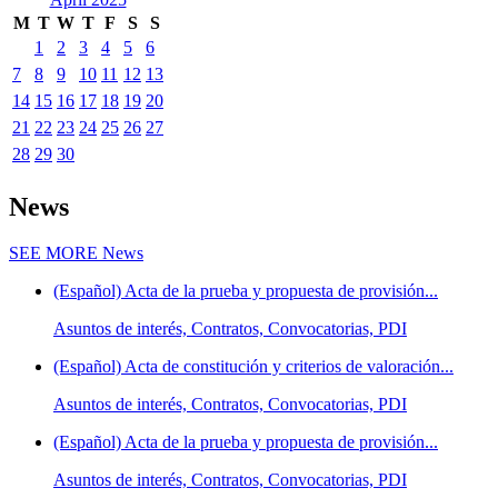
M
T
W
T
F
S
S
1
2
3
4
5
6
7
8
9
10
11
12
13
14
15
16
17
18
19
20
21
22
23
24
25
26
27
28
29
30
News
SEE MORE
News
(Español) Acta de la prueba y propuesta de provisión...
Asuntos de interés, Contratos, Convocatorias, PDI
(Español) Acta de constitución y criterios de valoración...
Asuntos de interés, Contratos, Convocatorias, PDI
(Español) Acta de la prueba y propuesta de provisión...
Asuntos de interés, Contratos, Convocatorias, PDI