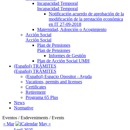
Incapacidad Temporal
Incapacidad Temporal
Notificación acuerdo de aprobación de la
modificación de la prestación económica
en IT 27-09-2018
Maternidad, Adopción o Acogimiento
Acción Social
Acción Social
Plan de Pensiones
Plan de Pensiones
Informes de Gestión
Plan de Acción Social UMH
(Español) TRÁMITES
(Español) TRÁMITES
(Español) Espacio Opositor - Ayuda
Vacations, permits and licenses
Certificates
Retirement
Programa 65 Plus
News
Normative
Eventos / Esdeveniments / Events
« Mar
May »
April 2025