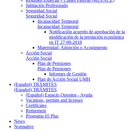
Régimen Especial y Clases Pasivas (MUFACE)
Jubilación Profesorado
Seguridad Social
Seguridad Social
Incapacidad Temporal
Incapacidad Temporal
Notificación acuerdo de aprobación de la
modificación de la prestación económica
en IT 27-09-2018
Maternidad, Adopción o Acogimiento
Acción Social
Acción Social
Plan de Pensiones
Plan de Pensiones
Informes de Gestión
Plan de Acción Social UMH
(Español) TRÁMITES
(Español) TRÁMITES
(Español) Espacio Opositor - Ayuda
Vacations, permits and licenses
Certificates
Retirement
Programa 65 Plus
News
Normative