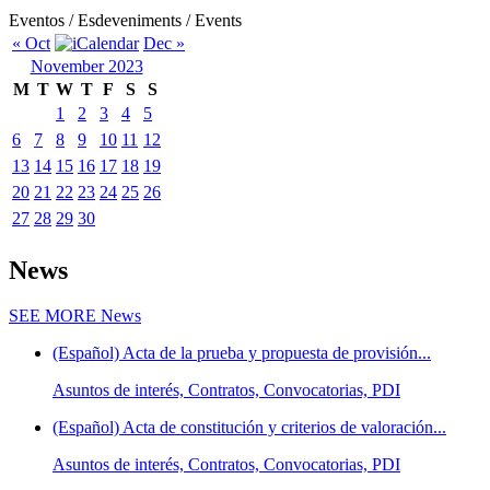
Eventos / Esdeveniments / Events
« Oct
Dec »
November 2023
M
T
W
T
F
S
S
1
2
3
4
5
6
7
8
9
10
11
12
13
14
15
16
17
18
19
20
21
22
23
24
25
26
27
28
29
30
News
SEE MORE
News
(Español) Acta de la prueba y propuesta de provisión...
Asuntos de interés, Contratos, Convocatorias, PDI
(Español) Acta de constitución y criterios de valoración...
Asuntos de interés, Contratos, Convocatorias, PDI