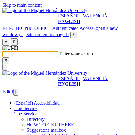
Skip to main content
ESPAÑOL
VALENCIÀ
ENGLISH
ELECTRONIC OFFICE
Authenticated Access (open a new
window)
Site content manager
Enter your search
ESPAÑOL
VALENCIÀ
ENGLISH
Edit
(Español) Accesibilidad
The Service
The Service
Directory
HOW TO GET THERE
Suggestions mailbox