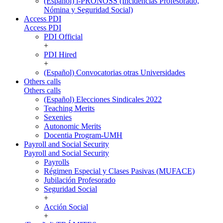
(Español) i-PRONOSS (Incidencias Profesorado,
Nómina y Seguridad Social)
Access PDI
Access PDI
PDI Official
+
PDI Hired
+
(Español) Convocatorias otras Universidades
Others calls
Others calls
(Español) Elecciones Sindicales 2022
Teaching Merits
Sexenies
Autonomic Merits
Docentia Program-UMH
Payroll and Social Security
Payroll and Social Security
Payrolls
Régimen Especial y Clases Pasivas (MUFACE)
Jubilación Profesorado
Seguridad Social
+
Acción Social
+