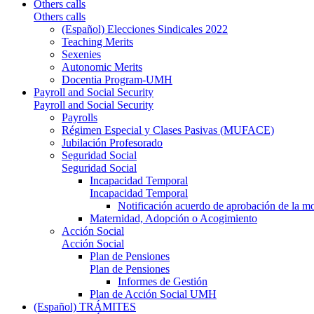
Others calls
Others calls
(Español) Elecciones Sindicales 2022
Teaching Merits
Sexenies
Autonomic Merits
Docentia Program-UMH
Payroll and Social Security
Payroll and Social Security
Payrolls
Régimen Especial y Clases Pasivas (MUFACE)
Jubilación Profesorado
Seguridad Social
Seguridad Social
Incapacidad Temporal
Incapacidad Temporal
Notificación acuerdo de aprobación de la m
Maternidad, Adopción o Acogimiento
Acción Social
Acción Social
Plan de Pensiones
Plan de Pensiones
Informes de Gestión
Plan de Acción Social UMH
(Español) TRÁMITES