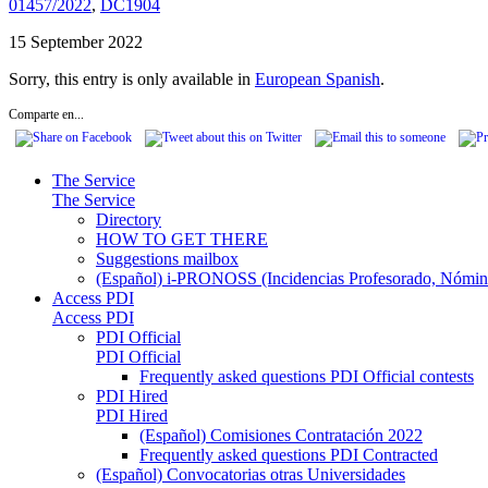
01457/2022
,
DC1904
15 September 2022
Sorry, this entry is only available in
European Spanish
.
Comparte en...
The Service
The Service
Directory
HOW TO GET THERE
Suggestions mailbox
(Español) i-PRONOSS (Incidencias Profesorado, Nómina
Access PDI
Access PDI
PDI Official
PDI Official
Frequently asked questions PDI Official contests
PDI Hired
PDI Hired
(Español) Comisiones Contratación 2022
Frequently asked questions PDI Contracted
(Español) Convocatorias otras Universidades