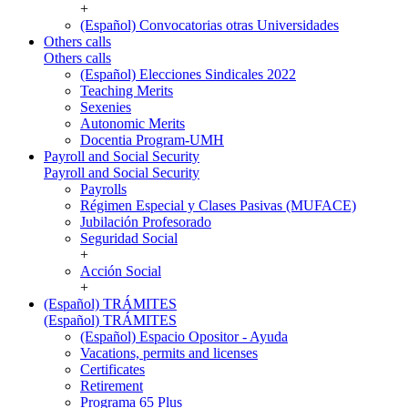
+
(Español) Convocatorias otras Universidades
Others calls
Others calls
(Español) Elecciones Sindicales 2022
Teaching Merits
Sexenies
Autonomic Merits
Docentia Program-UMH
Payroll and Social Security
Payroll and Social Security
Payrolls
Régimen Especial y Clases Pasivas (MUFACE)
Jubilación Profesorado
Seguridad Social
+
Acción Social
+
(Español) TRÁMITES
(Español) TRÁMITES
(Español) Espacio Opositor - Ayuda
Vacations, permits and licenses
Certificates
Retirement
Programa 65 Plus