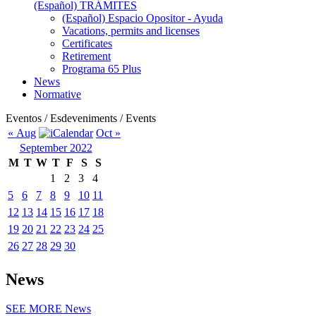
(Español) TRÁMITES
(Español) Espacio Opositor - Ayuda
Vacations, permits and licenses
Certificates
Retirement
Programa 65 Plus
News
Normative
Eventos / Esdeveniments / Events
« Aug
Oct »
September 2022
M
T
W
T
F
S
S
1
2
3
4
5
6
7
8
9
10
11
12
13
14
15
16
17
18
19
20
21
22
23
24
25
26
27
28
29
30
News
SEE MORE
News