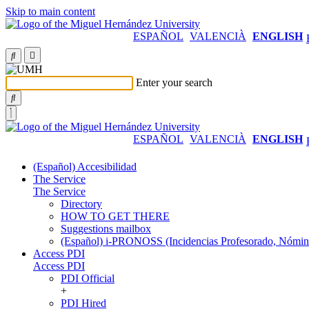
Skip to main content
ESPAÑOL
VALENCIÀ
ENGLISH
Enter your search
ESPAÑOL
VALENCIÀ
ENGLISH
(Español) Accesibilidad
The Service
The Service
Directory
HOW TO GET THERE
Suggestions mailbox
(Español) i-PRONOSS (Incidencias Profesorado, Nómina
Access PDI
Access PDI
PDI Official
+
PDI Hired